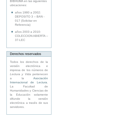
BIBHUMA en las siguientes
ubicaciones:
años 1980 a 2002:
DEPOSITO 3 -- BAN -
017 (Solicitar en
Referencia)
años 2003 a 2010:
COLECCION ABIERTA --
37-LEC
Derechos reservados
Todos los derechos de la
versión electrónica e
impresa de los números de
Lectura y Vida
pertenecen
a la
Asociación
Internacional de Lectura
.
La Facultad de
Humanidades y Ciencias de
la Educación solamente
difunde la versión
electrónica a través de sus
servidores.