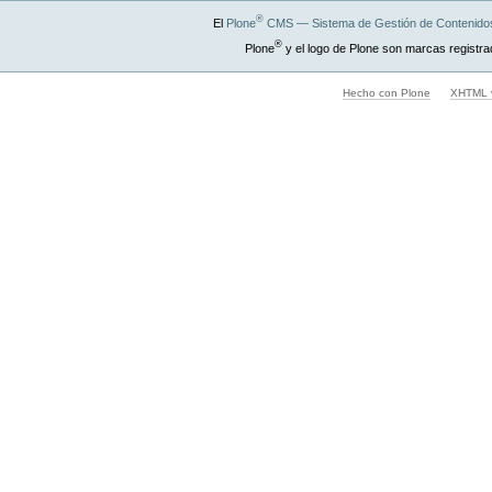
®
El
Plone
CMS — Sistema de Gestión de Contenidos
®
Plone
y el logo de Plone son marcas registra
Hecho con Plone
XHTML v