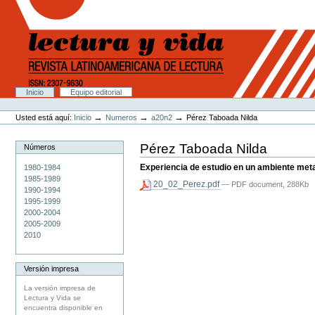
Cambiar
a
contenido.
|
Saltar
a
navegación
Secciones
Inicio
Equipo editorial
Herramientas
Personales
→
→
→
Usted está aquí:
Inicio
Numeros
a20n2
Pérez Taboada Nilda
Pérez Taboada Nilda
Números
Experiencia de estudio en un ambiente met
1980-1984
1985-1989
20_02_Perez.pdf
— PDF document, 288Kb
1990-1994
1995-1999
2000-2004
2005-2009
2010
Versión impresa
La versión impresa de
Lectura y Vida se
encuentra disponible en