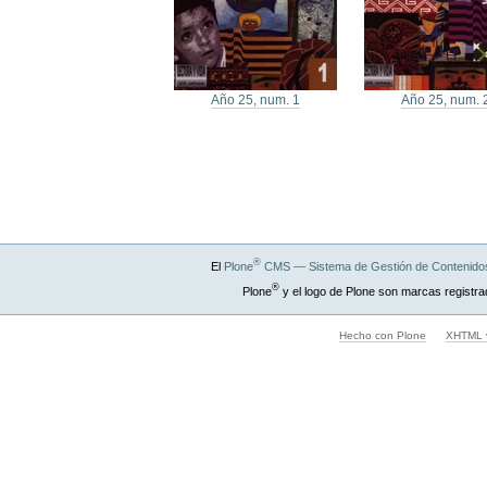
Año 25, num. 1
Año 25, num. 
®
El
Plone
CMS — Sistema de Gestión de Contenidos
®
Plone
y el logo de Plone son marcas registra
Hecho con Plone
XHTML v