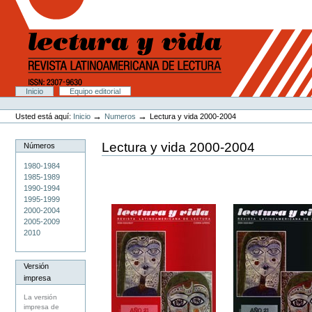
Cambiar
a
contenido.
|
Saltar
a
navegación
Secciones
Inicio
Equipo editorial
Herramientas
Personales
→
→
Usted está aquí:
Inicio
Numeros
Lectura y vida 2000-2004
Lectura y vida 2000-2004
Números
1980-1984
1985-1989
1990-1994
1995-1999
2000-2004
2005-2009
2010
Versión
impresa
La versión
impresa de