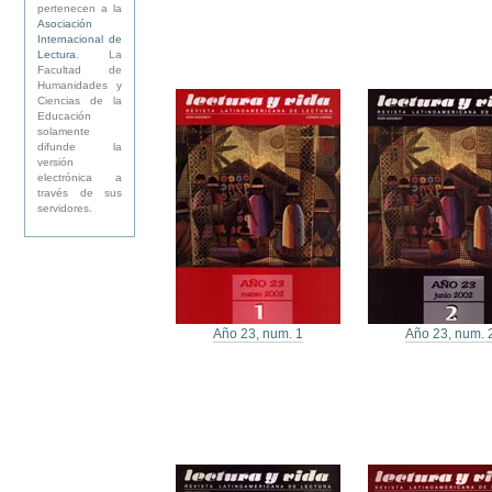
pertenecen a la
Asociación
Internacional de
Lectura
. La
Facultad de
Humanidades y
Ciencias de la
Educación
solamente
difunde la
versión
electrónica a
través de sus
servidores.
Año 23, num. 1
Año 23, num. 