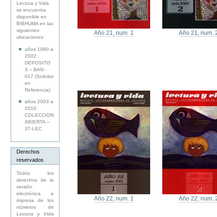
Lectura y Vida
se encuentra
disponible en
BIBHUMA en las
siguientes
Año 21, num. 1
Año 21, num. 
ubicaciones:
años 1980 a
2002:
DEPOSITO
3 -- BAN -
017 (Solicitar
en
Referencia)
años 2003 a
2010:
COLECCION
ABIERTA --
37-LEC
Derechos
reservados
Todos los
derechos de la
versión
electrónica e
Año 22, num. 1
Año 22, num. 
impresa de los
números de
Lectura y Vida