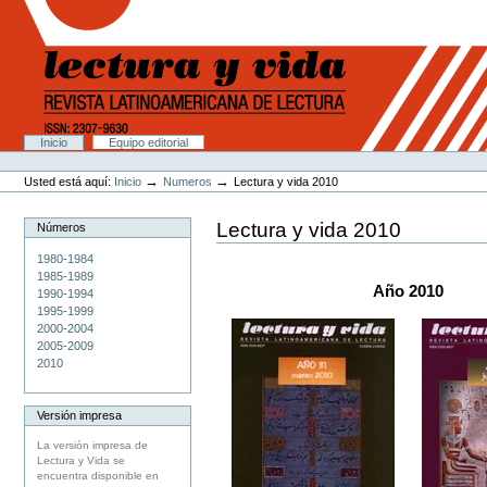
Cambiar
a
contenido.
|
Saltar
a
navegación
Secciones
Inicio
Equipo editorial
Herramientas
Personales
→
→
Usted está aquí:
Inicio
Numeros
Lectura y vida 2010
Lectura y vida 2010
Números
1980-1984
1985-1989
Año 2010
1990-1994
1995-1999
2000-2004
2005-2009
2010
Versión impresa
La versión impresa de
Lectura y Vida se
encuentra disponible en