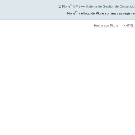
®
El
Plone
CMS — Sistema de Gestión de Contenidos
®
Plone
y el logo de Plone son marcas registra
Hecho con Plone
XHTML v