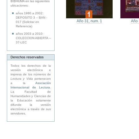
BIBHUMA en las siguientes
ubicaciones:
años 1980 a 2002:
DEPOSITO 3 -- BAN -
Año 31, num. 1
Año 
017 (Solicitar en
Referencia)
años 2003 a 2010:
COLECCION ABIERTA --
37-LEC
Derechos reservados
Todos los derechos de la
versión electrónica e
impresa de los números de
Lectura y Vida
pertenecen
a la
Asociación
Internacional de Lectura
.
La Facultad de
Humanidades y Ciencias de
la Educación solamente
difunde la versión
electrónica a través de sus
servidores.