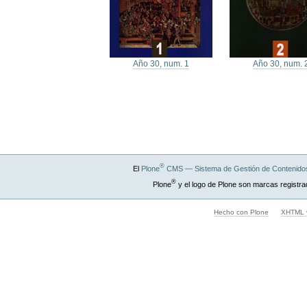
Año 30, num. 1
Año 30, num. 
®
El
Plone
CMS — Sistema de Gestión de Contenidos
®
Plone
y el logo de Plone son marcas registra
Hecho con Plone
XHTML v