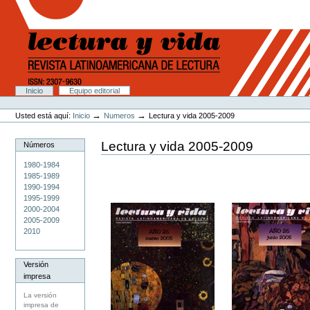
Cambiar
a
contenido.
|
Saltar
a
navegación
Secciones
Inicio
Equipo editorial
Herramientas
Personales
→
→
Usted está aquí:
Inicio
Numeros
Lectura y vida 2005-2009
Lectura y vida 2005-2009
Números
1980-1984
1985-1989
1990-1994
1995-1999
2000-2004
2005-2009
2010
Versión
impresa
La versión
impresa de