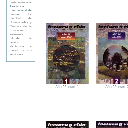
pertenecen a la
Asociación
Internacional de
Lectura
. La
Facultad de
Humanidades y
Ciencias de la
Educación
solamente
difunde la
versión
electrónica a
través de sus
servidores.
Año 28, num. 1
Año 28, num. 