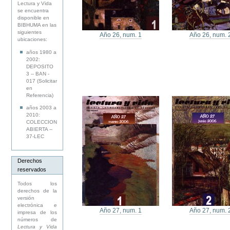
Lectura y Vida
se encuentra
disponible en
BIBHUMA en las
siguientes
Año 26, num. 1
Año 26, num. 
ubicaciones:
años 1980 a
2002:
DEPOSITO
3 -- BAN -
017 (Solicitar
en
Referencia)
años 2003 a
2010:
COLECCION
ABIERTA --
37-LEC
Derechos
reservados
Todos los
derechos de la
versión
electrónica e
Año 27, num. 1
Año 27, num. 
impresa de los
números de
Lectura y Vida