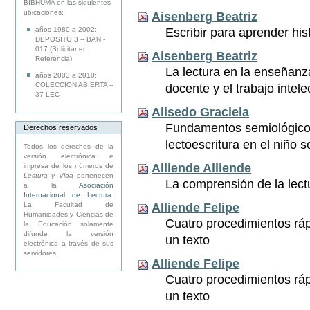
BIBHUMA en las siguientes
ubicaciones:
Aisenberg Beatriz
Escribir para aprender his
años 1980 a 2002:
DEPOSITO 3 -- BAN -
017 (Solicitar en
Aisenberg Beatriz
Referencia)
La lectura en la enseñanza
años 2003 a 2010:
COLECCION ABIERTA --
docente y el trabajo intel
37-LEC
Alisedo Graciela
Fundamentos semiológico
Derechos reservados
lectoescritura en el niño 
Todos los derechos de la
versión electrónica e
Alliende Alliende
impresa de los números de
Lectura y Vida
pertenecen
La comprensión de la lect
a la
Asociación
Internacional de Lectura
.
La Facultad de
Alliende Felipe
Humanidades y Ciencias de
Cuatro procedimientos ráp
la Educación solamente
difunde la versión
un texto
electrónica a través de sus
servidores.
Alliende Felipe
Cuatro procedimientos rápi
un texto