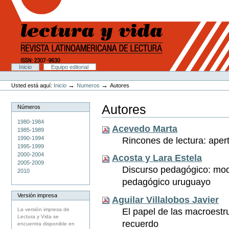
Cambiar
a
contenido.
|
Saltar
a
navegación
Secciones
Inicio
Equipo editorial
Herramientas
Personales
→
→
Usted está aquí:
Inicio
Numeros
Autores
Autores
Números
1980-1984
Acevedo Marta
1985-1989
1990-1994
Rincones de lectura: aper
1995-1999
2000-2004
Acosta y Lara Estela
2005-2009
Discurso pedagógico: mod
2010
pedagógico uruguayo
Versión impresa
Aguilar Villalobos Javier
El papel de las macroestr
La versión impresa de
Lectura y Vida se
recuerdo
encuentra disponible en