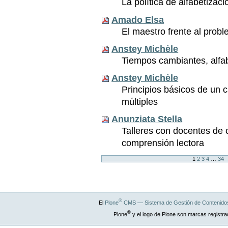
La política de alfabetizac
Amado Elsa
El maestro frente al proble
Anstey Michèle
Tiempos cambiantes, alfa
Anstey Michèle
Principios básicos de un c
múltiples
Anunziata Stella
Talleres con docentes de 
comprensión lectora
1
2
3
4
…
34
®
El
Plone
CMS — Sistema de Gestión de Contenidos
®
Plone
y el logo de Plone son marcas registra