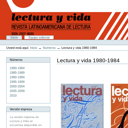
Cambiar
a
contenido.
|
Saltar
a
navegación
Secciones
Inicio
Equipo editorial
Herramientas
Personales
→
→
Usted está aquí:
Inicio
Numeros
Lectura y vida 1980-1984
Lectura y vida 1980-1984
Números
1980-1984
1985-1989
1990-1994
1995-1999
2000-2004
2005-2009
2010
Versión impresa
La versión impresa de
Lectura y Vida se
encuentra disponible en