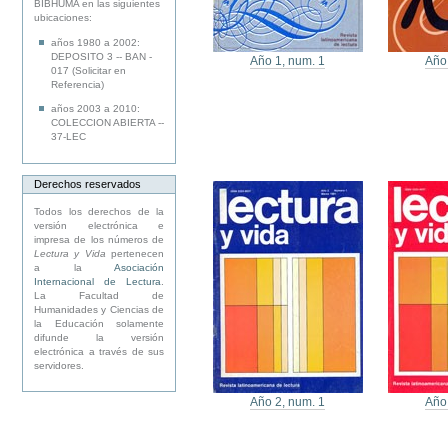
BIBHUMA en las siguientes
ubicaciones:
años 1980 a 2002:
DEPOSITO 3 -- BAN -
Año 1, num. 1
Año
017 (Solicitar en
Referencia)
años 2003 a 2010:
COLECCION ABIERTA --
37-LEC
Derechos reservados
Todos los derechos de la
versión electrónica e
impresa de los números de
Lectura y Vida
pertenecen
a la
Asociación
Internacional de Lectura
.
La Facultad de
Humanidades y Ciencias de
la Educación solamente
difunde la versión
electrónica a través de sus
servidores.
Año 2, num. 1
Año