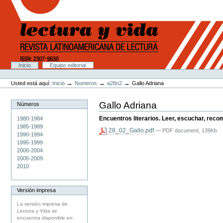
Cambiar
a
contenido.
|
Saltar
a
navegación
Secciones
Inicio
Equipo editorial
Herramientas
Personales
→
→
→
Usted está aquí:
Inicio
Numeros
a28n2
Gallo Adriana
Gallo Adriana
Números
Encuentros literarios. Leer, escuchar, reco
1980-1984
1985-1989
28_02_Gallo.pdf
— PDF document, 139Kb
1990-1994
1995-1999
2000-2004
2005-2009
2010
Versión impresa
La versión impresa de
Lectura y Vida se
encuentra disponible en