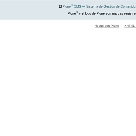
®
El
Plone
CMS — Sistema de Gestión de Contenidos
®
Plone
y el logo de Plone son marcas registra
Hecho con Plone
XHTML v