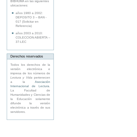
BIBHUMA en las siguientes
ubicaciones:
años 1980 a 2002:
DEPOSITO 3 -- BAN -
017 (Solicitar en
Referencia)
años 2003 a 2010:
COLECCION ABIERTA --
37-LEC
Derechos reservados
Todos los derechos de la
versión electrónica e
impresa de los números de
Lectura y Vida
pertenecen
a la
Asociación
Internacional de Lectura
.
La Facultad de
Humanidades y Ciencias de
la Educación solamente
difunde la versión
electrónica a través de sus
servidores.