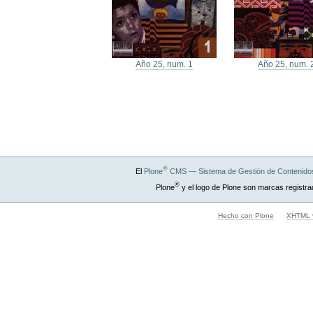
Año 25, num. 1
Año 25, num. 
®
El
Plone
CMS — Sistema de Gestión de Contenidos
®
Plone
y el logo de Plone son marcas registra
Hecho con Plone
XHTML v