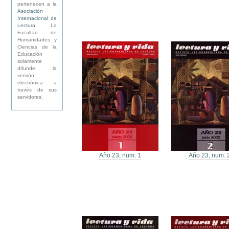
pertenecen a la
Asociación
Internacional de
Lectura
. La
Facultad de
Humanidades y
Ciencias de la
Educación
solamente
difunde la
versión
electrónica a
través de sus
servidores.
Año 23, num. 1
Año 23, num. 