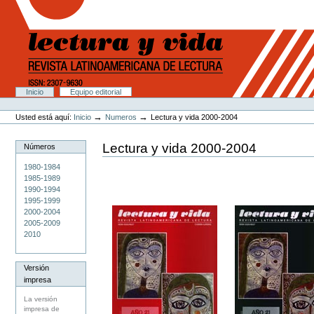
Cambiar
a
contenido.
|
Saltar
a
navegación
Secciones
Inicio
Equipo editorial
Herramientas
Personales
→
→
Usted está aquí:
Inicio
Numeros
Lectura y vida 2000-2004
Lectura y vida 2000-2004
Números
1980-1984
1985-1989
1990-1994
1995-1999
2000-2004
2005-2009
2010
Versión
impresa
La versión
impresa de