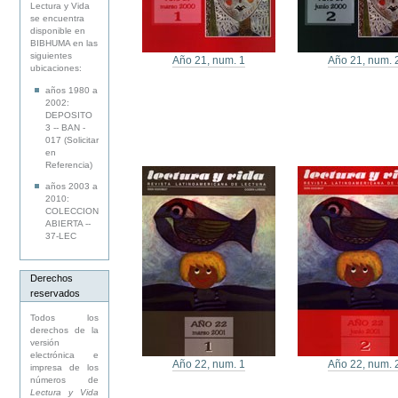
Lectura y Vida
se encuentra
disponible en
BIBHUMA en las
siguientes
Año 21, num. 1
Año 21, num. 
ubicaciones:
años 1980 a
2002:
DEPOSITO
3 -- BAN -
017 (Solicitar
en
Referencia)
años 2003 a
2010:
COLECCION
ABIERTA --
37-LEC
Derechos
reservados
Todos los
derechos de la
versión
electrónica e
Año 22, num. 1
Año 22, num. 
impresa de los
números de
Lectura y Vida