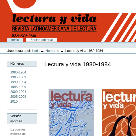
Cambiar
a
contenido.
|
Saltar
a
navegación
Secciones
Inicio
Equipo editorial
Herramientas
Personales
→
→
Usted está aquí:
Inicio
Numeros
Lectura y vida 1980-1984
Lectura y vida 1980-1984
Números
1980-1984
1985-1989
1990-1994
1995-1999
2000-2004
2005-2009
2010
Versión
impresa
La versión
impresa de