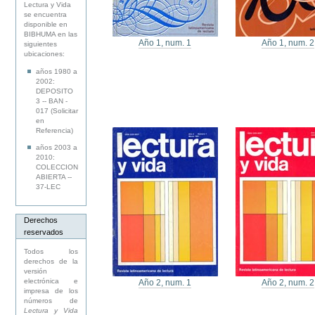
Lectura y Vida
se encuentra
disponible en
BIBHUMA en las
Año 1, num. 1
Año 1, num. 2
siguientes
ubicaciones:
años 1980 a
2002:
DEPOSITO
3 -- BAN -
017 (Solicitar
en
Referencia)
años 2003 a
2010:
COLECCION
ABIERTA --
37-LEC
Derechos
reservados
Todos los
derechos de la
versión
electrónica e
Año 2, num. 1
Año 2, num. 2
impresa de los
números de
Lectura y Vida