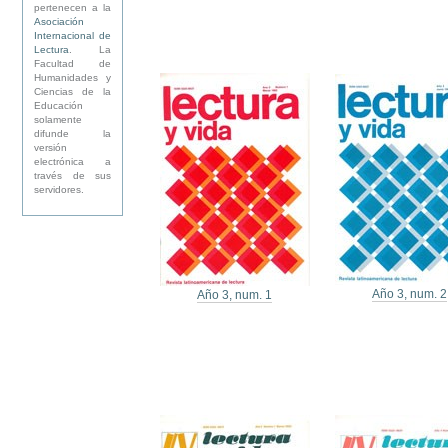
pertenecen a la
Asociación
Internacional de
Lectura
. La
Facultad de
Humanidades y
Ciencias de la
Educación
solamente
difunde la
versión
electrónica a
través de sus
servidores.
Año 3, num. 2
Año 3, num. 1