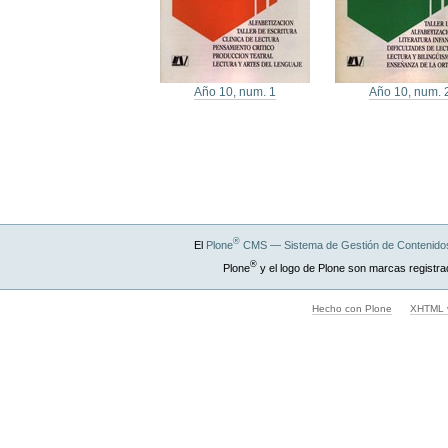
Año 10, num. 1
Año 10, num. 
®
El
Plone
CMS — Sistema de Gestión de Contenidos
®
Plone
y el logo de Plone son marcas registra
Hecho con Plone
XHTML v