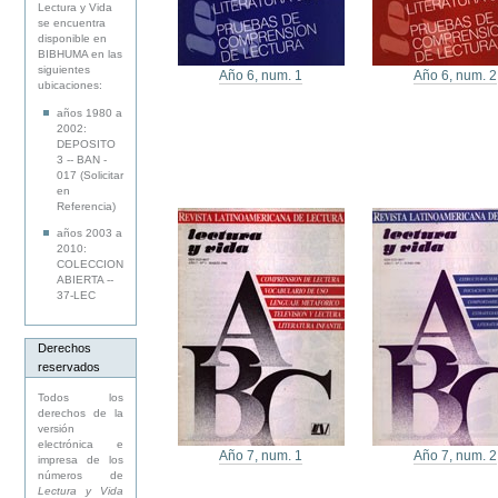
Lectura y Vida
se encuentra
disponible en
BIBHUMA en las
siguientes
Año 6, num. 1
Año 6, num. 2
ubicaciones:
años 1980 a
2002:
DEPOSITO
3 -- BAN -
017 (Solicitar
en
Referencia)
años 2003 a
2010:
COLECCION
ABIERTA --
37-LEC
Derechos
reservados
Todos los
derechos de la
versión
electrónica e
Año 7, num. 1
Año 7, num. 2
impresa de los
números de
Lectura y Vida