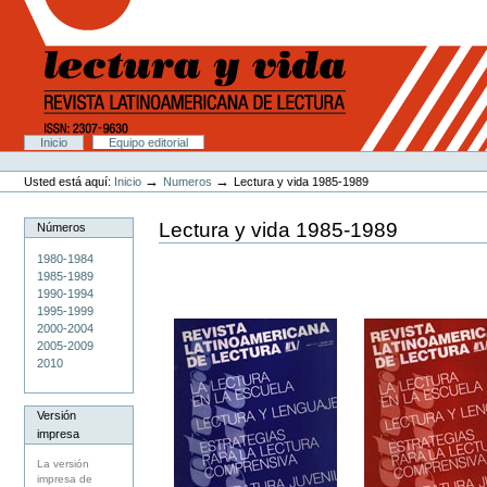
Cambiar
a
contenido.
|
Saltar
a
navegación
Secciones
Inicio
Equipo editorial
Herramientas
Personales
→
→
Usted está aquí:
Inicio
Numeros
Lectura y vida 1985-1989
Lectura y vida 1985-1989
Números
1980-1984
1985-1989
1990-1994
1995-1999
2000-2004
2005-2009
2010
Versión
impresa
La versión
impresa de