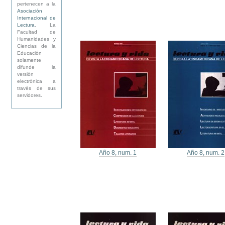
pertenecen a la
Asociación
Internacional de
Lectura
. La
Facultad de
Humanidades y
Ciencias de la
Educación
solamente
difunde la
versión
electrónica a
través de sus
servidores.
Año 8, num. 1
Año 8, num. 2