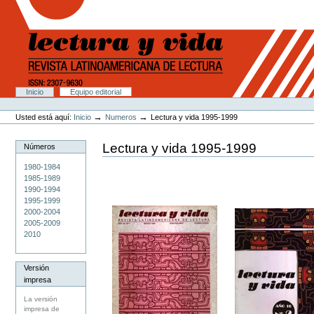
Cambiar
a
contenido.
|
Saltar
a
navegación
Secciones
Inicio
Equipo editorial
Herramientas
Personales
→
→
Usted está aquí:
Inicio
Numeros
Lectura y vida 1995-1999
Lectura y vida 1995-1999
Números
1980-1984
1985-1989
1990-1994
1995-1999
2000-2004
2005-2009
2010
Versión
impresa
La versión
impresa de