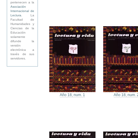
pertenecen a la
Asociación
Internacional de
Lectura
. La
Facultad de
Humanidades y
Ciencias de la
Educación
solamente
difunde la
versión
electrónica a
través de sus
servidores.
Año 18, num. 1
Año 18, num. 