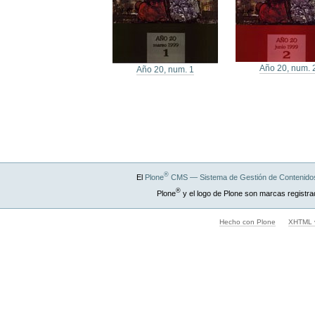
Año 20, num. 
Año 20, num. 1
®
El
Plone
CMS — Sistema de Gestión de Contenidos
®
Plone
y el logo de Plone son marcas registra
Hecho con Plone
XHTML v