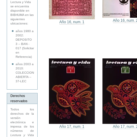
Lectura y Vida
se encuentra
disponible en
BIBHUMA en las
siguientes
Año 16, num. 
Año 16, num. 1
ubicaciones:
años 1980 a
2002:
DEPOSITO
3 -- BAN -
017 (Solicitar
en
Referencia)
años 2003 a
2010:
COLECCION
ABIERTA --
37-LEC
Derechos
reservados
Todos los
derechos de la
versión
electrónica e
Año 17, num. 1
Año 17, num. 
impresa de los
números de
Lectura y Vida