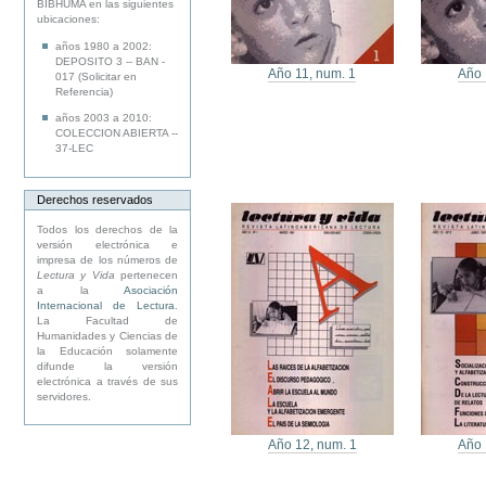
BIBHUMA en las siguientes
ubicaciones:
años 1980 a 2002:
DEPOSITO 3 -- BAN -
Año 11, num. 1
Año 
017 (Solicitar en
Referencia)
años 2003 a 2010:
COLECCION ABIERTA --
37-LEC
Derechos reservados
Todos los derechos de la
versión electrónica e
impresa de los números de
Lectura y Vida
pertenecen
a la
Asociación
Internacional de Lectura
.
La Facultad de
Humanidades y Ciencias de
la Educación solamente
difunde la versión
electrónica a través de sus
servidores.
Año 12, num. 1
Año 