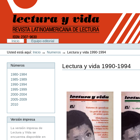
Cambiar
a
contenido.
|
Saltar
a
navegación
Secciones
Inicio
Equipo editorial
Herramientas
Personales
→
→
Usted está aquí:
Inicio
Numeros
Lectura y vida 1990-1994
Lectura y vida 1990-1994
Números
1980-1984
1985-1989
1990-1994
1995-1999
2000-2004
2005-2009
2010
Versión impresa
La versión impresa de
Lectura y Vida se
encuentra disponible en