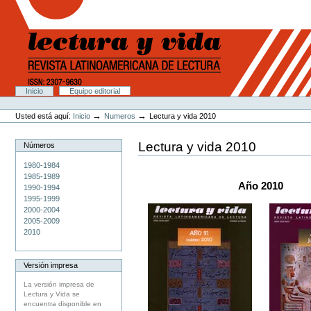
Cambiar
a
contenido.
|
Saltar
a
navegación
Secciones
Inicio
Equipo editorial
Herramientas
Personales
→
→
Usted está aquí:
Inicio
Numeros
Lectura y vida 2010
Lectura y vida 2010
Números
1980-1984
1985-1989
Año 2010
1990-1994
1995-1999
2000-2004
2005-2009
2010
Versión impresa
La versión impresa de
Lectura y Vida se
encuentra disponible en