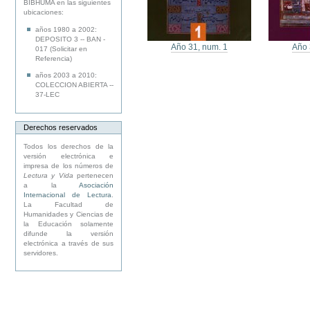
BIBHUMA en las siguientes
ubicaciones:
años 1980 a 2002:
DEPOSITO 3 -- BAN -
Año 31, num. 1
Año 
017 (Solicitar en
Referencia)
años 2003 a 2010:
COLECCION ABIERTA --
37-LEC
Derechos reservados
Todos los derechos de la
versión electrónica e
impresa de los números de
Lectura y Vida
pertenecen
a la
Asociación
Internacional de Lectura
.
La Facultad de
Humanidades y Ciencias de
la Educación solamente
difunde la versión
electrónica a través de sus
servidores.