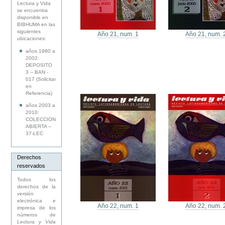
Lectura y Vida
se encuentra
disponible en
BIBHUMA en las
siguientes
Año 21, num. 1
Año 21, num. 
ubicaciones:
años 1980 a
2002:
DEPOSITO
3 -- BAN -
017 (Solicitar
en
Referencia)
años 2003 a
2010:
COLECCION
ABIERTA --
37-LEC
Derechos
reservados
Todos los
derechos de la
versión
electrónica e
Año 22, num. 1
Año 22, num. 
impresa de los
números de
Lectura y Vida