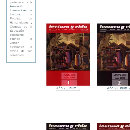
pertenecen a la
Asociación
Internacional de
Lectura
. La
Facultad de
Humanidades y
Ciencias de la
Educación
solamente
difunde la
versión
electrónica a
través de sus
servidores.
Año 23, num. 1
Año 23, num. 