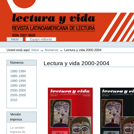
Cambiar
a
contenido.
|
Saltar
a
navegación
Secciones
Inicio
Equipo editorial
Herramientas
Personales
→
→
Usted está aquí:
Inicio
Numeros
Lectura y vida 2000-2004
Lectura y vida 2000-2004
Números
1980-1984
1985-1989
1990-1994
1995-1999
2000-2004
2005-2009
2010
Versión
impresa
La versión
impresa de