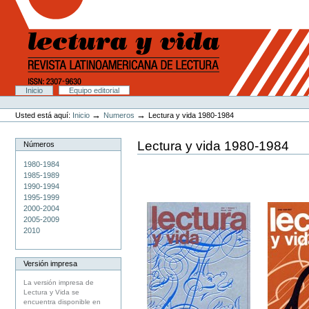
Cambiar
a
contenido.
|
Saltar
a
navegación
Secciones
Inicio
Equipo editorial
Herramientas
Personales
→
→
Usted está aquí:
Inicio
Numeros
Lectura y vida 1980-1984
Lectura y vida 1980-1984
Números
1980-1984
1985-1989
1990-1994
1995-1999
2000-2004
2005-2009
2010
Versión impresa
La versión impresa de
Lectura y Vida se
encuentra disponible en