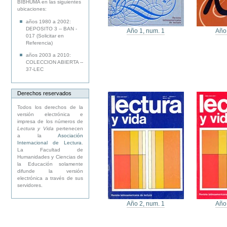
BIBHUMA en las siguientes
ubicaciones:
años 1980 a 2002:
DEPOSITO 3 -- BAN -
Año 1, num. 1
Año
017 (Solicitar en
Referencia)
años 2003 a 2010:
COLECCION ABIERTA --
37-LEC
Derechos reservados
Todos los derechos de la
versión electrónica e
impresa de los números de
Lectura y Vida
pertenecen
a la
Asociación
Internacional de Lectura
.
La Facultad de
Humanidades y Ciencias de
la Educación solamente
difunde la versión
electrónica a través de sus
servidores.
Año 2, num. 1
Año