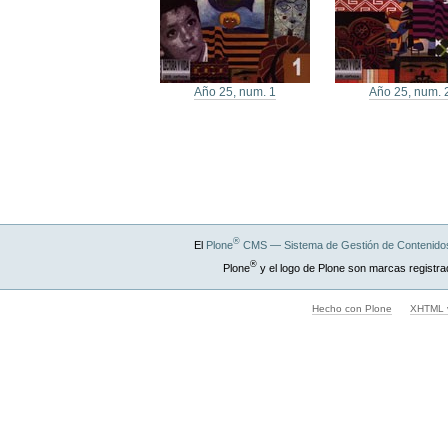
Año 25, num. 1
Año 25, num. 
®
El
Plone
CMS — Sistema de Gestión de Contenidos
®
Plone
y el logo de Plone son marcas registra
Hecho con Plone
XHTML v