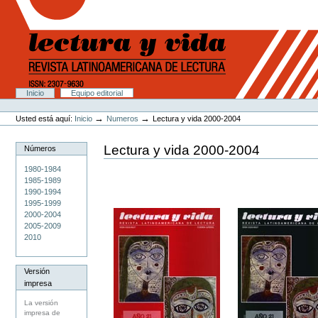
Cambiar
a
contenido.
|
Saltar
a
navegación
Secciones
Inicio
Equipo editorial
Herramientas
Personales
→
→
Usted está aquí:
Inicio
Numeros
Lectura y vida 2000-2004
Lectura y vida 2000-2004
Números
1980-1984
1985-1989
1990-1994
1995-1999
2000-2004
2005-2009
2010
Versión
impresa
La versión
impresa de